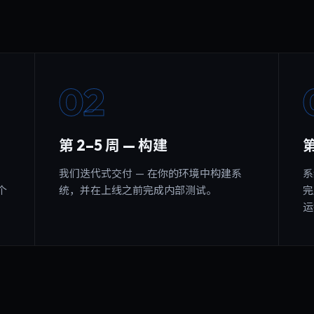
02
第 2–5 周 — 构建
第
我们迭代式交付 — 在你的环境中构建系
系
个
统，并在上线之前完成内部测试。
完
运