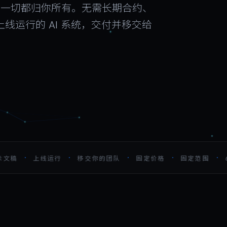
的一切都归你所有。无需长期合约、
套上线运行的 AI 系统，交付并移交给
·
·
·
·
·
稿
上线运行
移交你的团队
固定价格
固定范围
6 