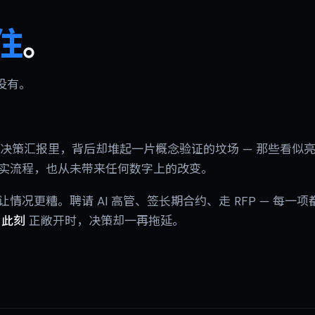
住
。
没有。
图和决策汇报里，背后却堆起一片概念验证的坟场 — 那些看似
实流程，也从未带来任何数字上的改变。
情况更糟。聘请 AI 高管、签长期合约、走 RFP — 每一
口
此刻
正敞开时，决策却一再拖延。