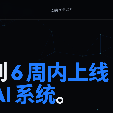
案例
联系
服务
到
6 周内上线
I 系统
。