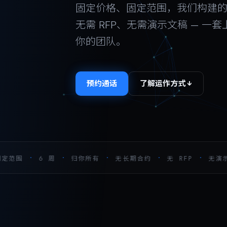
固定价格、固定范围，我们构建
无需 RFP、无需演示文稿 — 一
你的团队。
预约通话
了解运作方式 ↓
·
·
·
·
·
范围
6 周
归你所有
无长期合约
无 RFP
无演示文